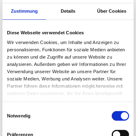
Zustimmung
Details
Über Cookies
Diese Webseite verwendet Cookies
Wir verwenden Cookies, um Inhalte und Anzeigen zu
personalisieren, Funktionen für soziale Medien anbieten
zu können und die Zugriffe auf unsere Website zu
analysieren. Außerdem geben wir Informationen zu Ihrer
Verwendung unserer Website an unsere Partner für
soziale Medien, Werbung und Analysen weiter. Unsere
Partner führen diese Informationen möglicherweise mit
weiteren Daten zusammen, die Sie ihnen bereitgestellt
haben oder die sie im Rahmen Ihrer Nutzung der Dienste
Gründung
gesammelt haben.
Einwilligungsauswahl
Lorem ipsum dolor sit amet, consetetur sadipscing
Notwendig
elitr, sed diam nonumy eirmod tempor invidunt ut
labore et dolore magna aliquyam erat, sed diam
Präferenzen
voluptua. At vero eos et accusam et justo duo